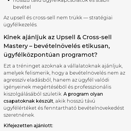
hosszú távú ügyfélkapcsolatok és stabil
bevétel
Az upsell és cross-sell nem trükk — stratégiai
ügyfélkezelés.
Kinek ajánljuk az Upsell & Cross-sell
Mastery – bevételnövelés etikusan,
ügyfélközpontúan programot?
Ezt a tréninget azoknak a vállalatoknak ajánljuk,
amelyek felismerik, hogy a bevételnövelés nem az
agresszív eladásból, hanem az ügyfél valódi
igényeinek megértéséből és professzionális
kiszolgálásából születik.
A program olyan
csapatoknak készült
, akik hosszú távú
ügyfélértéket és fenntartható bevételnövekedést
szeretnének.
Kifejezetten ajánlott: