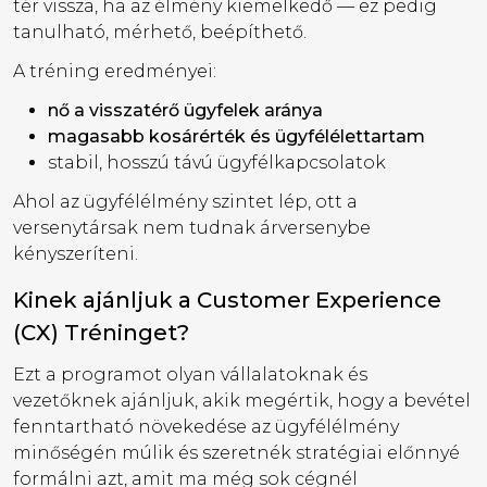
tér vissza, ha az élmény kiemelkedő — ez pedig
tanulható, mérhető, beépíthető.
A tréning eredményei:
nő a visszatérő ügyfelek aránya
magasabb kosárérték és ügyfélélettartam
stabil, hosszú távú ügyfélkapcsolatok
Ahol az ügyfélélmény szintet lép, ott a
versenytársak nem tudnak árversenybe
kényszeríteni.
Kinek ajánljuk a Customer Experience
(CX) Tréninget?
Ezt a programot olyan vállalatoknak és
vezetőknek ajánljuk, akik megértik, hogy a bevétel
fenntartható növekedése az ügyfélélmény
minőségén múlik és szeretnék stratégiai előnnyé
formálni azt, amit ma még sok cégnél