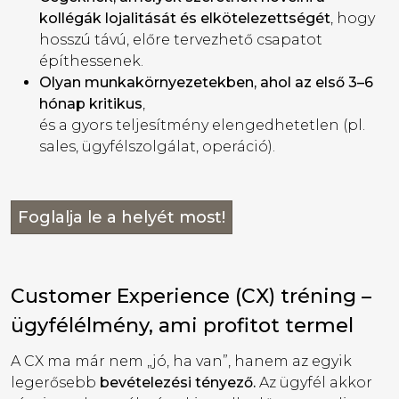
kollégák lojalitását és elkötelezettségét
, hogy
hosszú távú, előre tervezhető csapatot
építhessenek.
Olyan munkakörnyezetekben, ahol az első 3–6
hónap kritikus
,
és a gyors teljesítmény elengedhetetlen (pl.
sales, ügyfélszolgálat, operáció).
Foglalja le a helyét most!
Customer Experience (CX) tréning –
ügyfélélmény, ami profitot termel
A CX ma már nem „jó, ha van”, hanem az egyik
legerősebb
bevételezési tényező.
Az ügyfél akkor