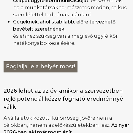
csapat ügyfélkommunikációját
és szeretnék,
ha a munkatársak természetes módon, etikus
szemlélettel tudnának ajánlani.
Cégeknek, ahol stabilabb, előre tervezhető
bevételt szeretnének
,
és ehhez szükség van a meglévő ügyfélkör
hatékonyabb kezelésére.
Foglalja le a helyét most!
2026 lehet az az év, amikor a szervezetben
rejlő potenciál kézzelfogható eredménnyé
válik
A vállalatok közötti különbség jövőre nem a
célokban, hanem az előkészületekben lesz.
Az nyer
2026-ban, aki már most épít.