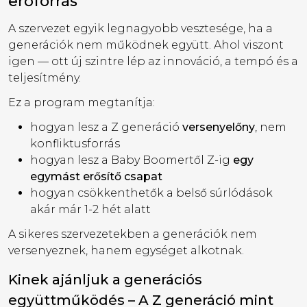
erőforrás
A szervezet egyik legnagyobb vesztesége, ha a
generációk nem működnek együtt. Ahol viszont
igen — ott új szintre lép az innováció, a tempó és a
teljesítmény.
Ez a program megtanítja:
hogyan lesz a Z generáció
versenyelőny
, nem
konfliktusforrás
hogyan lesz a Baby Boomertől Z-ig
egy
egymást erősítő csapat
hogyan csökkenthetők a belső súrlódások
akár már 1-2 hét alatt
A sikeres szervezetekben a generációk nem
versenyeznek, hanem egységet alkotnak.
Kinek ajánljuk a generációs
együttműködés – A Z generáció mint