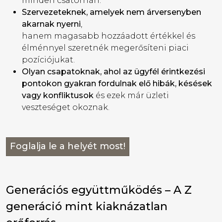
minden csatornán.
Szervezeteknek, amelyek nem árversenyben
akarnak nyerni
,
hanem magasabb hozzáadott értékkel és
élménnyel szeretnék megerősíteni piaci
pozíciójukat.
Olyan csapatoknak, ahol az ügyfél érintkezési
pontokon gyakran fordulnak elő hibák, késések
vagy konfliktusok
és ezek már üzleti
veszteséget okoznak.
Foglalja le a helyét most!
Generációs együttműködés – A Z
generáció mint kiaknázatlan