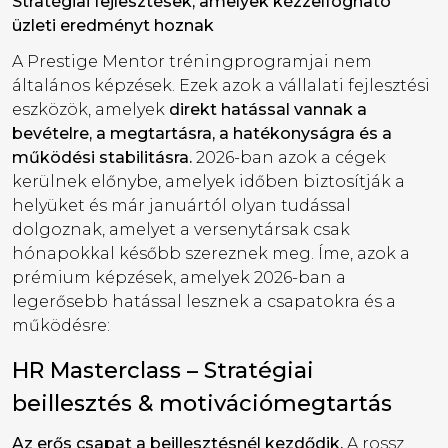
Stratégiai fejlesztések, amelyek kézzelfogható
üzleti eredményt hoznak
A Prestige Mentor tréningprogramjai nem
általános képzések. Ezek azok a vállalati fejlesztési
eszközök, amelyek
direkt hatással vannak a
bevételre, a megtartásra, a hatékonyságra és a
működési stabilitásra.
2026-ban azok a cégek
kerülnek előnybe, amelyek időben biztosítják a
helyüket és már januártól olyan tudással
dolgoznak, amelyet a versenytársak csak
hónapokkal később szereznek meg. Íme, azok a
prémium képzések, amelyek 2026-ban a
legerősebb hatással lesznek a csapatokra és a
működésre:
HR Masterclass – Stratégiai
beillesztés & motivációmegtartás
Az erős csapat a beillesztésnél kezdődik.
A rossz