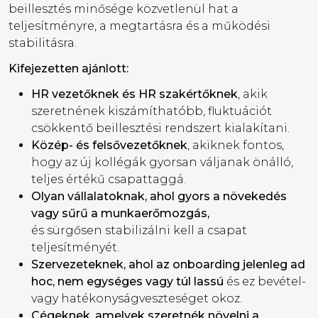
beillesztés minősége közvetlenül hat a
teljesítményre, a megtartásra és a működési
stabilitásra.
Kifejezetten ajánlott:
HR vezetőknek és HR szakértőknek
, akik
szeretnének kiszámíthatóbb, fluktuációt
csökkentő beillesztési rendszert kialakítani.
Közép- és felsővezetőknek
, akiknek fontos,
hogy az új kollégák gyorsan váljanak önálló,
teljes értékű csapattaggá.
Olyan vállalatoknak, ahol gyors a növekedés
vagy sűrű a munkaerőmozgás,
és sürgősen stabilizálni kell a csapat
teljesítményét.
Szervezeteknek, ahol az onboarding jelenleg ad
hoc, nem egységes vagy túl lassú
és ez bevétel-
vagy hatékonyságveszteséget okoz.
Cégeknek, amelyek szeretnék növelni a