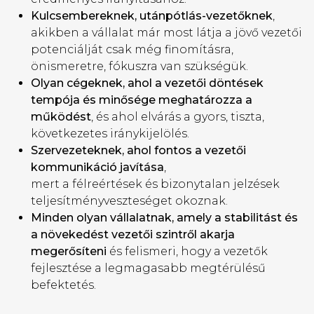
Kulcsembereknek, utánpótlás-vezetőknek
,
akikben a vállalat már most látja a jövő vezetői
potenciálját csak még finomításra,
önismeretre, fókuszra van szükségük.
Olyan cégeknek, ahol a vezetői döntések
tempója és minősége meghatározza a
működést
, és ahol elvárás a gyors, tiszta,
következetes iránykijelölés.
Szervezeteknek, ahol fontos a vezetői
kommunikáció javítása
,
mert a félreértések és bizonytalan jelzések
teljesítményveszteséget okoznak.
Minden olyan vállalatnak, amely a stabilitást és
a növekedést vezetői szintről akarja
megerősíteni
és felismeri, hogy a vezetők
fejlesztése a legmagasabb megtérülésű
befektetés.