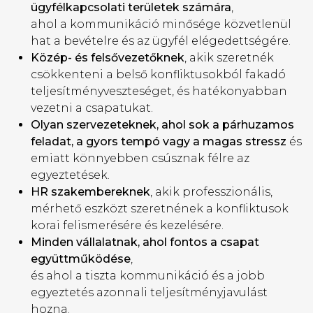
ügyfélkapcsolati területek számára
,
ahol a kommunikáció minősége közvetlenül
hat a bevételre és az ügyfél elégedettségére.
Közép- és felsővezetőknek
, akik szeretnék
csökkenteni a belső konfliktusokból fakadó
teljesítményveszteséget, és hatékonyabban
vezetni a csapatukat.
Olyan szervezeteknek, ahol sok a párhuzamos
feladat, a gyors tempó vagy a magas stressz
és
emiatt könnyebben csúsznak félre az
egyeztetések.
HR szakembereknek
, akik professzionális,
mérhető eszközt szeretnének a konfliktusok
korai felismerésére és kezelésére.
Minden vállalatnak, ahol fontos a csapat
együttműködése
,
és ahol a tiszta kommunikáció és a jobb
egyeztetés azonnali teljesítményjavulást
hozna.