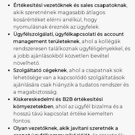
Értékesítési vezetőknek és sales csapatoknak
,
akik szeretnének magasabb átlagos
kosárértéket elérni anélkül, hogy
nyomulásnak éreznék az ügyfelek.
Ügyfélszolgálati, ügyfélkapcsolati és account
management területeknek
, ahol a kollégák
rendszeresen találkoznak ügyféligényekkel, és
a jobb ajánlásokból közvetlen bevétel
növelhető.
Szolgáltató cégeknek
, ahol a csapatnak sok
lehetősége van a kapcsolódó szolgáltatások
ajánlására csak hiányzik a tudatos rendszer és
a magabiztosság.
Kiskereskedelmi és B2B értékesítési
környezetekben
, ahol az ügyfél bizalma és a
hosszú távú kapcsolat értéke kiemelten
fontos.
Olyan vezetőknek, akik javítani szeretnék a