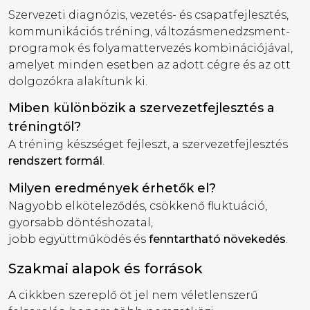
Szervezeti diagnózis, vezetés- és csapatfejlesztés,
kommunikációs tréning, változásmenedzsment-
programok és folyamattervezés kombinációjával,
amelyet minden esetben az adott cégre és az ott
dolgozókra alakítunk ki.
Miben különbözik a szervezetfejlesztés a
tréningtől?
A tréning készséget fejleszt, a szervezetfejlesztés
rendszert formál
.
Milyen eredmények érhetők el?
Nagyobb elköteleződés, csökkenő fluktuáció,
gyorsabb döntéshozatal,
jobb együttműködés és
fenntartható növekedés
.
Szakmai alapok és források
A cikkben szereplő öt jel nem véletlenszerű