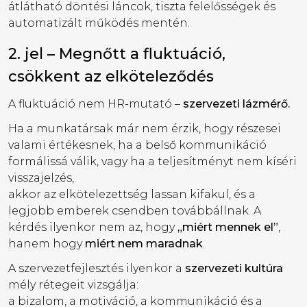
átlátható döntési láncok, tiszta felelősségek és
automatizált működés mentén.
2. jel – Megnőtt a fluktuáció,
csökkent az elköteleződés
A fluktuáció nem HR-mutató –
szervezeti lázmérő.
Ha a munkatársak már nem érzik, hogy részesei
valami értékesnek, ha a belső kommunikáció
formálissá válik, vagy ha a teljesítményt nem kíséri
visszajelzés,
akkor az elkötelezettség lassan kifakul, és a
legjobb emberek csendben továbbállnak. A
kérdés ilyenkor nem az, hogy
„miért mennek el”
,
hanem hogy
miért nem maradnak
.
A szervezetfejlesztés ilyenkor a
szervezeti kultúra
mély rétegeit vizsgálja:
a bizalom, a motiváció, a kommunikáció és a