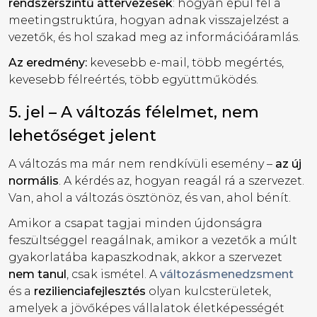
rendszerszintű áttervezések
: hogyan épül fel a
meetingstruktúra, hogyan adnak visszajelzést a
vezetők, és hol szakad meg az információáramlás.
Az eredmény:
kevesebb e-mail, több megértés,
kevesebb félreértés, több együttműködés.
5. jel – A változás félelmet, nem
lehetőséget jelent
A változás ma már nem rendkívüli esemény –
az új
normális
. A kérdés az, hogyan reagál rá a szervezet.
Van, ahol a változás ösztönöz, és van, ahol bénít.
Amikor a csapat tagjai minden újdonságra
feszültséggel reagálnak, amikor a vezetők a múlt
gyakorlatába kapaszkodnak, akkor a szervezet
nem tanul
, csak ismétel. A
változásmenedzsment
és a
rezilienciafejlesztés
olyan kulcsterületek,
amelyek a jövőképes vállalatok életképességét