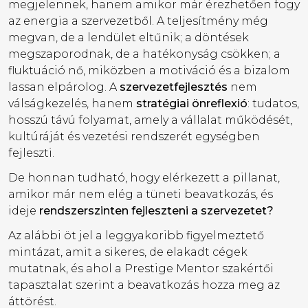
megjelennek, hanem amikor már érezhetően fogy
az energia a szervezetből. A teljesítmény még
megvan, de a lendület eltűnik; a döntések
megszaporodnak, de a hatékonyság csökken; a
fluktuáció nő, miközben a motiváció és a bizalom
lassan elpárolog. A
szervezetfejlesztés
nem
válságkezelés, hanem
stratégiai önreflexió
: tudatos,
hosszú távú folyamat, amely a vállalat működését,
kultúráját és vezetési rendszerét egységben
fejleszti.
De honnan tudható, hogy elérkezett a pillanat,
amikor már nem elég a tüneti beavatkozás, és
ideje
rendszerszinten fejleszteni a szervezetet?
Az alábbi öt jel a leggyakoribb figyelmeztető
mintázat, amit a sikeres, de elakadt cégek
mutatnak, és ahol a Prestige Mentor szakértői
tapasztalat szerint a beavatkozás hozza meg az
áttörést.