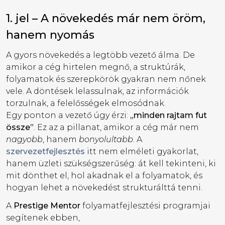
1. jel – A növekedés már nem öröm,
hanem nyomás
A gyors növekedés a legtöbb vezető álma. De
amikor a cég hirtelen megnő, a struktúrák,
folyamatok és szerepkörök gyakran nem nőnek
vele. A döntések lelassulnak, az információk
torzulnak, a felelősségek elmosódnak.
Egy ponton a vezető úgy érzi:
„minden rajtam fut
össze”
. Ez az a pillanat, amikor a cég már nem
nagyobb
, hanem
bonyolultabb
. A
szervezetfejlesztés
itt nem elméleti gyakorlat,
hanem üzleti szükségszerűség: át kell tekinteni, ki
mit dönthet el, hol akadnak el a folyamatok, és
hogyan lehet a növekedést strukturálttá tenni.
A
Prestige Mentor
folyamatfejlesztési programjai
segítenek ebben,