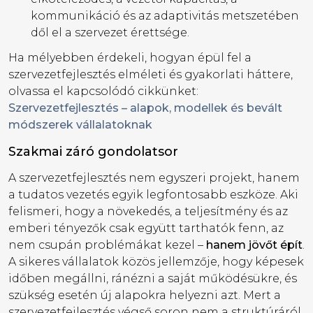
kommunikáció és az adaptivitás metszetében
dől el a szervezet érettsége.
Ha mélyebben érdekeli, hogyan épül fel a
szervezetfejlesztés elméleti és gyakorlati háttere,
olvassa el kapcsolódó cikkünket:
Szervezetfejlesztés – alapok, modellek és bevált
módszerek vállalatoknak
Szakmai záró gondolatsor
A szervezetfejlesztés nem egyszeri projekt, hanem
a tudatos vezetés egyik legfontosabb eszköze. Aki
felismeri, hogy a növekedés, a teljesítmény és az
emberi tényezők csak együtt tarthatók fenn, az
nem csupán problémákat kezel –
hanem jövőt épít
.
A sikeres vállalatok közös jellemzője, hogy képesek
időben megállni, ránézni a saját működésükre, és
szükség esetén új alapokra helyezni azt. Mert a
szervezetfejlesztés végső soron nem a struktúráról,