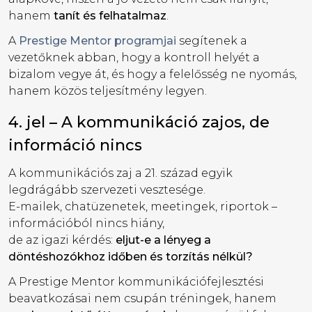
hanem
tanít és felhatalmaz
.
A
Prestige Mentor programjai
segítenek a
vezetőknek abban, hogy a kontroll helyét a
bizalom vegye át, és hogy a felelősség ne nyomás,
hanem közös teljesítmény legyen.
4. jel – A kommunikáció zajos, de
információ nincs
A kommunikációs zaj a 21. század egyik
legdrágább szervezeti vesztesége.
E-mailek, chatüzenetek, meetingek, riportok –
információból nincs hiány,
de az igazi kérdés:
eljut-e a lényeg a
döntéshozókhoz időben és torzítás nélkül?
A Prestige Mentor kommunikációfejlesztési
beavatkozásai nem csupán tréningek, hanem