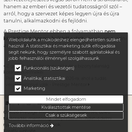
hanem az emberi és vezetői tudatosságról szól –
arról, hogy a szervezet képes legyen újra és újra
tanulni, alkalmazkodni és fejlődni.
A Prestige Mentor ebben a folyamatban
nem
kívülről javít, hanem belülről erősít
– segít visszaadni
Weboldalunk a működéshez elengedhetetlen sütiket
a szervezet lendületét, bizalmát és irányát.
használ. A statisztikai és marketing sütik elfogadása
segít nekünk, hogy személyre szabott ajánlatokkal és
jobb felhasználói élménnyel szolgálhassunk.
Z generáció: az önazonosság és a bizonytalanság
Funkcionális (szükséges)
korának gyermekei
Analitikai, statisztikai
Prémium vállalati tréningek 2026-ra, ahol a tudás
versenyelőnnyé válik - Prestige Mentor
Marketing
Mindet elfogadom
Kiválasztottak mentése
© 2026 Prestige Mentor. Szervezetfejlesztés, üzleti
Csak a szükségesek
tanácsadás, mentoring.
Impresszum
Adatvédelmi
nyilatkozat
Süti beállítások
További információ
Kreatív website