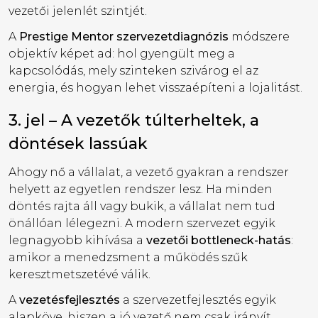
vezetői jelenlét szintjét.
A
Prestige Mentor szervezetdiagnózis
módszere
objektív képet ad: hol gyengült meg a
kapcsolódás, mely szinteken szivárog el az
energia, és hogyan lehet visszaépíteni a lojalitást.
3. jel – A vezetők túlterheltek, a
döntések lassúak
Ahogy nő a vállalat, a vezető gyakran a rendszer
helyett az egyetlen rendszer lesz. Ha minden
döntés rajta áll vagy bukik, a vállalat nem tud
önállóan lélegezni. A modern szervezet egyik
legnagyobb kihívása a
vezetői bottleneck-hatás
:
amikor a menedzsment a működés szűk
keresztmetszetévé válik.
A
vezetésfejlesztés
a szervezetfejlesztés egyik
alapköve, hiszen a jó vezető nem csak irányít,