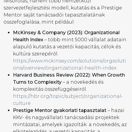
felsorolás, hanem több nemzetközi
szervezetfejlesztési modell, kutatás és a Prestige
Mentor saját tanácsadói tapasztalatának
összefoglalása, mint például:
McKinsey & Company (2023): Organizational
Health Index
– több mint 5000 vállalat adatain
alapuló kutatás a vezetői kapacitás, célok és
kultúra szerepéről.
https://www.mckinsey.com/solutions/orgsoluti
ons/overview/organizational-health-index
Harvard Business Review (2022): When Growth
Turns to Complexity
– a növekedés és
komplexitás összefüggéseiről.
https://hbr.org/topic/subject/organizational-
culture
Prestige Mentor gyakorlati tapasztalat
– hazai
KKV- és nagyvállalati tanácsadási projektek
mintázatai, amelyek igazolták: a növekedés, az
elköteleződés, a vezetői kapacitás, a