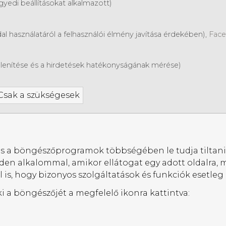
egyedi beállításokat alkalmazott)
al használatáról a felhasználói élmény javítása érdekében),
Fac
lenítése és a hirdetések hatékonyságának mérése)
Csak a szükségesek
, és a böngészőprogramok többségében le tudja tiltani 
n alkalommal, amikor ellátogat egy adott oldalra, m
zal is, hogy bizonyos szolgáltatások és funkciók eset
 ki a böngészőjét a megfelelő ikonra kattintva: