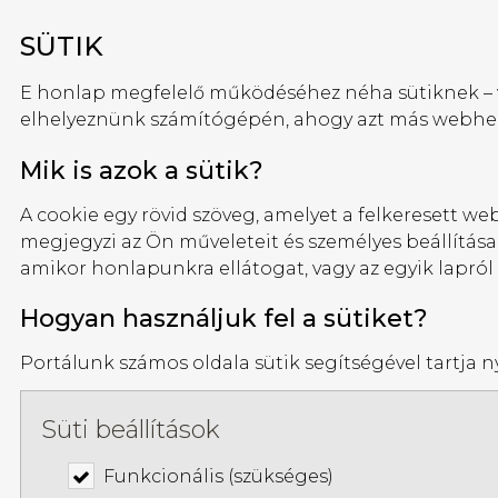
SÜTIK
E honlap megfelelő működéséhez néha sütiknek – va
elhelyeznünk számítógépén, ahogy azt más webhelye
Mik is azok a sütik?
A cookie egy rövid szöveg, amelyet a felkeresett we
megjegyzi az Ön műveleteit és személyes beállítás
amikor honlapunkra ellátogat, vagy az egyik lapról
Hogyan használjuk fel a sütiket?
Portálunk számos oldala sütik segítségével tartja n
Süti beállítások
Funkcionális (szükséges)