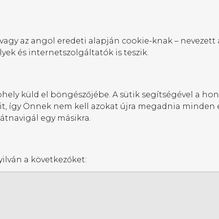
gy az angol eredeti alapján cookie-knak – nevezett a
k és internetszolgáltatók is teszik.
bhely küld el böngészőjébe. A sütik segítségével a ho
ait, így Önnek nem kell azokat újra megadnia minden
 átnavigál egy másikra.
yilván a következőket: