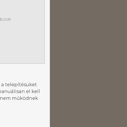
ebook
a telepítésüket.
anuálisan el kell
leg nem működnek.