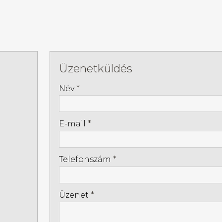
Üzenetküldés
-
Név
*
-
E-mail
*
-
Telefonszám
*
-
Üzenet
*