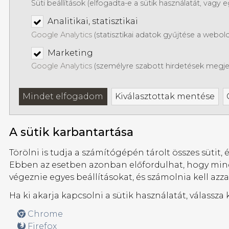
Süti beállítások (elfogadta-e a sütik használatát, vagy 
Analitikai, statisztikai
Google Analytics
(statisztikai adatok gyűjtése a webold
Marketing
Google Analytics
(személyre szabott hirdetések megje
Mindet elfogadom
Kiválasztottak mentése
A sütik karbantartása
Törölni is tudja a számítógépén tárolt összes sütit
Ebben az esetben azonban előfordulhat, hogy minde
végeznie egyes beállításokat, és számolnia kell az
Ha ki akarja kapcsolni a sütik használatát, válassza
Chrome
Firefox